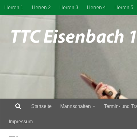
Herren 1
Herren 2
Herren 3
Herren 4
Herren 5
Zum Inhalt springen
Startseite
Mannschaften
Termin- und Tr
Impressum