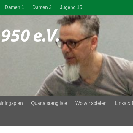
Damen 1
Damen 2
Jugend 15
ainingsplan
Quartalsrangliste
Wo wir spielen
Links &