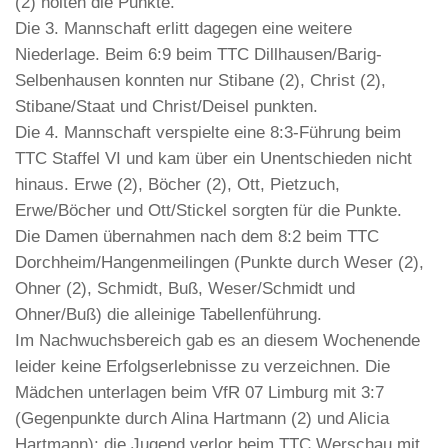
(2) holten die Punkte.
Die 3. Mannschaft erlitt dagegen eine weitere
Niederlage. Beim 6:9 beim TTC Dillhausen/Barig-
Selbenhausen konnten nur Stibane (2), Christ (2),
Stibane/Staat und Christ/Deisel punkten.
Die 4. Mannschaft verspielte eine 8:3-Führung beim
TTC Staffel VI und kam über ein Unentschieden nicht
hinaus. Erwe (2), Böcher (2), Ott, Pietzuch,
Erwe/Böcher und Ott/Stickel sorgten für die Punkte.
Die Damen übernahmen nach dem 8:2 beim TTC
Dorchheim/Hangenmeilingen (Punkte durch Weser (2),
Ohner (2), Schmidt, Buß, Weser/Schmidt und
Ohner/Buß) die alleinige Tabellenführung.
Im Nachwuchsbereich gab es an diesem Wochenende
leider keine Erfolgserlebnisse zu verzeichnen. Die
Mädchen unterlagen beim VfR 07 Limburg mit 3:7
(Gegenpunkte durch Alina Hartmann (2) und Alicia
Hartmann); die Jugend verlor beim TTC Werschau mit