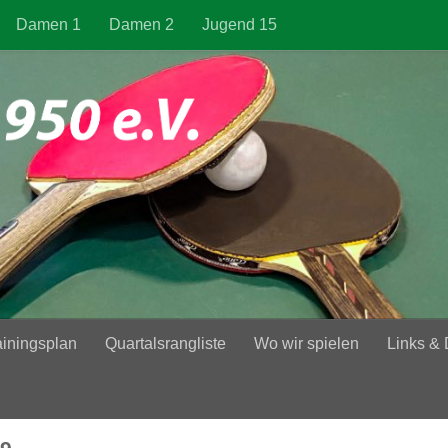
Damen 1
Damen 2
Jugend 15
ainingsplan
Quartalsrangliste
Wo wir spielen
Links &