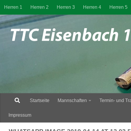
Herren 1
Herren 2
Herren 3
Herren 4
Herren 5
Zum Inhalt springen
Startseite
Mannschaften
Termin- und Tr
Impressum