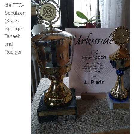
die TTC-
Schützen
(Klaus
Springer,
Taneeh
und
Rüdiger