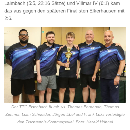
Laimbach (5:5, 22:16 Sätze) und Villmar IV (6:1) kam
das aus gegen den späteren Finalisten Elkerhausen mit
2:6.
Der TTC Eisenbach III mit .v.l. Thomas Fernando, Thomas
Zimmer, Liam Schneider, Jürgen Ebel und Frank Luks verteidigte
den Tischtennis-Sommerpokal. Foto: Harald Höhnel