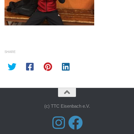
SHARE
(c) TTC Eisenbach e.V.