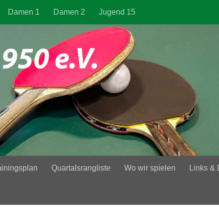
Damen 1
Damen 2
Jugend 15
ainingsplan
Quartalsrangliste
Wo wir spielen
Links &