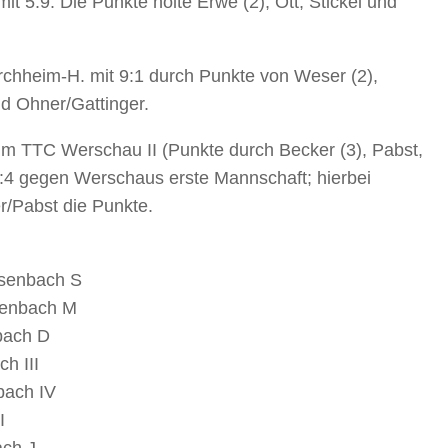
t 5:9. Die Punkte holte Erwe (2), Ott, Stickel und
hheim-H. mit 9:1 durch Punkte von Weser (2),
nd Ohner/Gattinger.
m TTC Werschau II (Punkte durch Becker (3), Pabst,
 6:4 gegen Werschaus erste Mannschaft; hierbei
r/Pabst die Punkte.
isenbach S
isenbach M
bach D
h III
bach IV
I
ach J