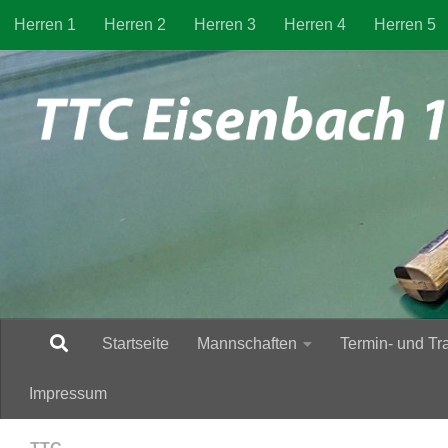
Herren 1
Herren 2
Herren 3
Herren 4
Herren 5
Zum Inhalt springen
Startseite
Mannschaften
Termin- und Tr
Impressum