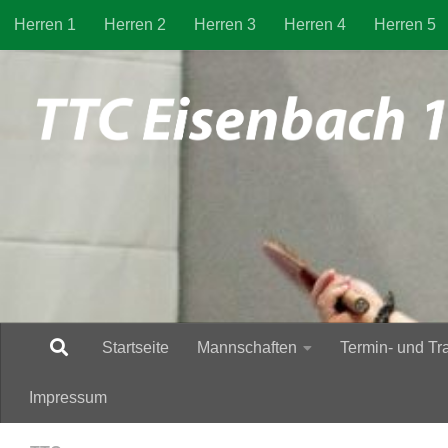
Herren 1
Herren 2
Herren 3
Herren 4
Herren 5
Zum Inhalt springen
Startseite
Mannschaften
Termin- und Tr
Impressum