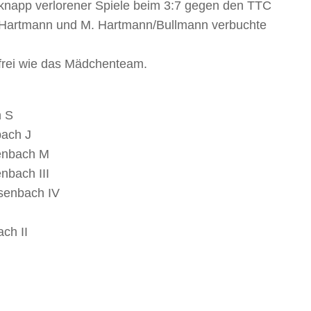
knapp verlorener Spiele beim 3:7 gegen den TTC
N. Hartmann und M. Hartmann/Bullmann verbuchte
frei wie das Mädchenteam.
h S
bach J
senbach M
enbach III
isenbach IV
ch II