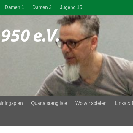
Damen 1
Damen 2
Jugend 15
ainingsplan
Quartalsrangliste
Wo wir spielen
Links &