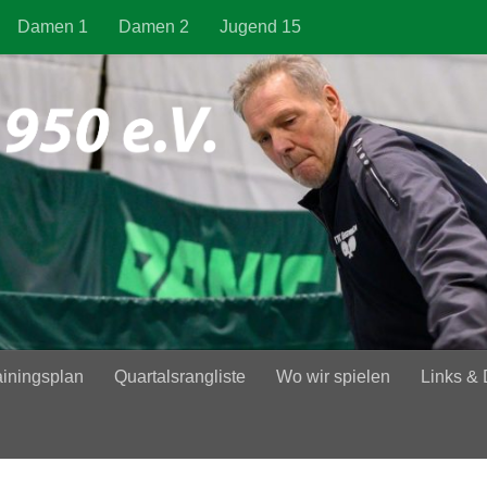
Damen 1
Damen 2
Jugend 15
ainingsplan
Quartalsrangliste
Wo wir spielen
Links &