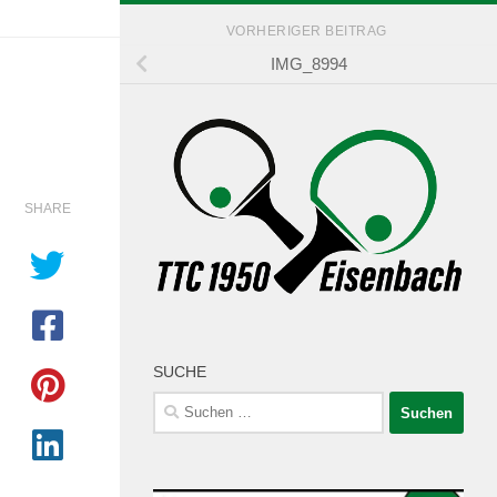
VORHERIGER BEITRAG
IMG_8994
SHARE
SUCHE
Suchen
nach: