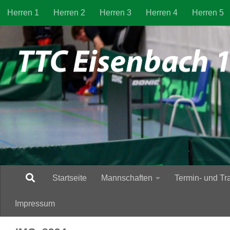
Herren 1
Herren 2
Herren 3
Herren 4
Herren 5
Zum Inhalt springen
Startseite
Mannschaften
Termin- und Tr
Impressum