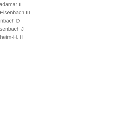
adamar II
Eisenbach III
enbach D
isenbach J
heim-H. II