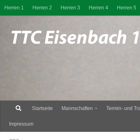
Herren 1
Herren 2
Herren 3
Herren 4
Herren 5
Zum Inhalt springen
Startseite
Mannschaften
Termin- und Tr
Impressum