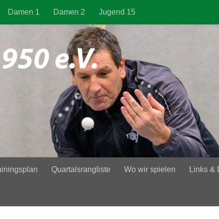
Damen 1
Damen 2
Jugend 15
ainingsplan
Quartalsrangliste
Wo wir spielen
Links &