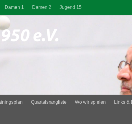
Damen 1
Damen 2
Jugend 15
ainingsplan
Quartalsrangliste
Wo wir spielen
Links &