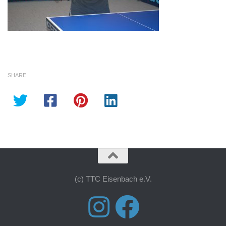
SHARE
(c) TTC Eisenbach e.V.