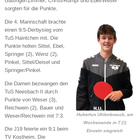
Gattinger/Zimmer, Christ/Rumpf und Ebel/Weser
sorgten für die Punkte.
Die 4. Mannschaft brachte
einen 9:5-Derbysieg vom
TuS Haintchen mit. Die
Punkte holten Sittel, Ebel,
Springer (2), Wenz (2),
Pinkel, Sittel/Deisel und
Springer/Pinkel.
Die Damen bezwangen den
TuS Neesbach II durch
Punkte von Weser (3),
Reichwein (2), Bauer und
Hubertus Uhlenbrauck, am
Weser/Reichwein mit 7:3.
Wochenende in 7 (!)
Die J19 feierte ein 9:1 beim
Einzeln siegreich
TV Kostheim. Die