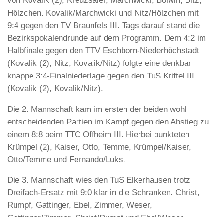
von Kovalik (2), Kreuzsaler, Marchwicki, Bolwin, Bitz,
Hölzchen, Kovalik/Marchwicki und Nitz/Hölzchen mit
9:4 gegen den TV Braunfels III. Tags darauf stand die
Bezirkspokalendrunde auf dem Programm. Dem 4:2 im
Halbfinale gegen den TTV Eschborn-Niederhöchstadt
(Kovalik (2), Nitz, Kovalik/Nitz) folgte eine denkbar
knappe 3:4-Finalniederlage gegen den TuS Kriftel III
(Kovalik (2), Kovalik/Nitz).
Die 2. Mannschaft kam im ersten der beiden wohl
entscheidenden Partien im Kampf gegen den Abstieg zu
einem 8:8 beim TTC Offheim III. Hierbei punkteten
Krümpel (2), Kaiser, Otto, Temme, Krümpel/Kaiser,
Otto/Temme und Fernando/Luks.
Die 3. Mannschaft wies den TuS Elkerhausen trotz
Dreifach-Ersatz mit 9:0 klar in die Schranken. Christ,
Rumpf, Gattinger, Ebel, Zimmer, Weser,