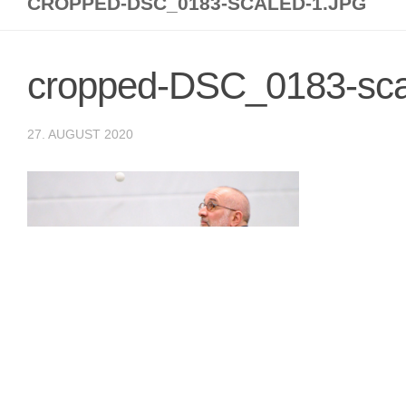
CROPPED-DSC_0183-SCALED-1.JPG
cropped-DSC_0183-scal
27. AUGUST 2020