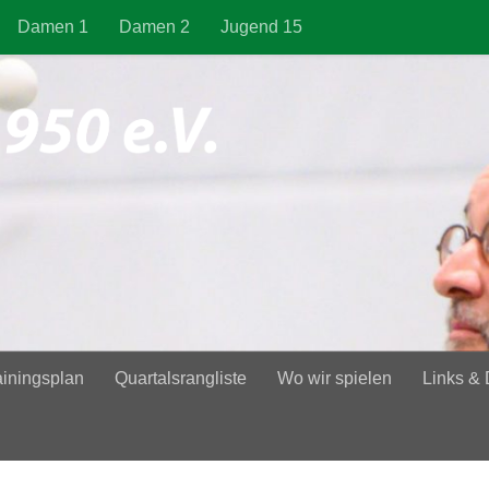
Damen 1
Damen 2
Jugend 15
ainingsplan
Quartalsrangliste
Wo wir spielen
Links &