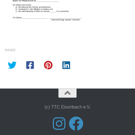
SHARE
(c) TTC Eisenbach e.V.