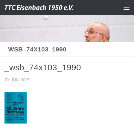
Zum Inhalt springen
_WSB_74X103_1990
_wsb_74x103_1990
19. JUNI 2015