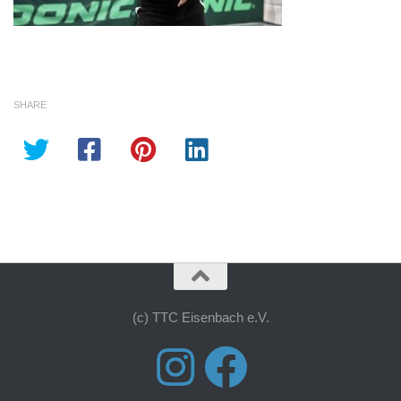
SHARE
(c) TTC Eisenbach e.V.