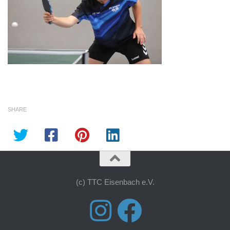
SHARE
(c) TTC Eisenbach e.V.