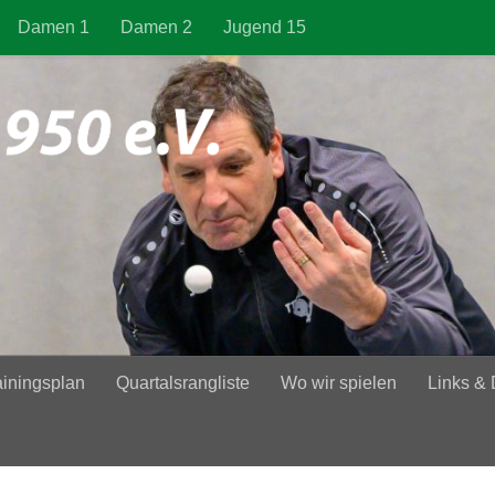
Damen 1
Damen 2
Jugend 15
ainingsplan
Quartalsrangliste
Wo wir spielen
Links &