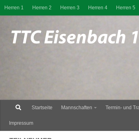
Herren 1
Herren 2
Herren 3
Herren 4
Herren 5
Zum Inhalt springen
Startseite
Mannschaften
Termin- und Tr
Impressum